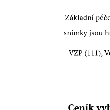
Základní péče
snímky jsou h
VZP (111), V
Ceník vy