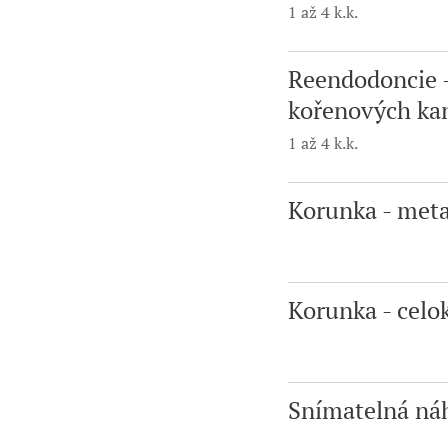
1 až 4 k.k.
Reendodoncie 
kořenových ka
1 až 4 k.k.
Korunka - met
Korunka - celo
Snímatelná náh