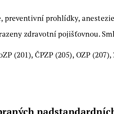
, preventivní prohlídky, anestezi
razeny zdravotní pojišťovnou.
Sml
oZP (201), ČPZP (205), OZP (207)
braných nadstandardníc