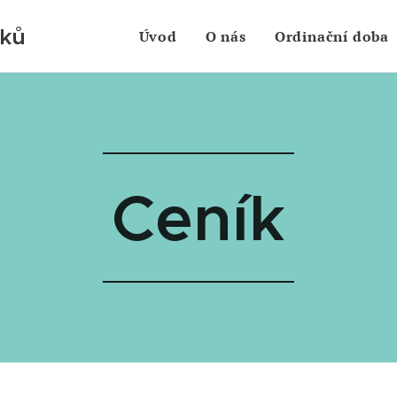
rků
Úvod
O nás
Ordinační doba
Ceník