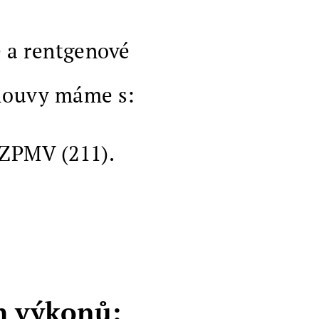
e a rentgenové
ouvy máme s:
, ZPMV (211).
h výkonů: