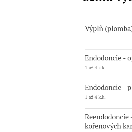
Výplň (plomba)
Endodoncie - o
1 až 4 k.k.
Endodoncie - p
1 až 4 k.k.
Reendodoncie -
kořenových ka