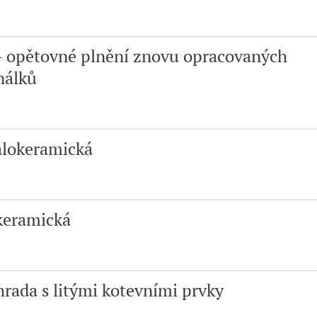
- opětovné plnění znovu opracovaných
nálků
alokeramická
keramická
rada s litými kotevními prvky